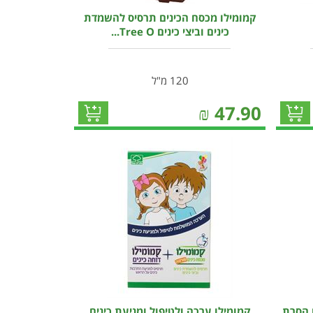
קמומילו מכסח הכינים תרסיס להשמדת
כינים וביצי כינים Tree O...
120 מ"ל
₪
47.90
 הסרת
קמומילו ערכה ולטיפול ומניעת כינים