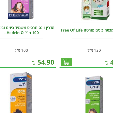
הדרין וונס תרסיס משמיד כינים וביצ
כינים פורטה Tree Of Life
100 מ"ל Hedrin O...
120 מ"ל
100 מ"ל
₪
54.90
₪