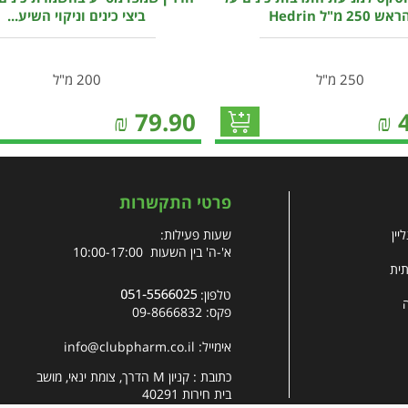
אש 250 מ"ל Hedrin
ביצי כינים וניקוי השיע...
250 מ"ל
200 מ"ל
₪
79.90
₪
פרטי התקשרות
יין
שעות פעילות:
א'-ה' בין השעות 10:00-17:00
תית
טלפון:
פקס: 09-8666832
אימייל:
info@clubpharm.co.il
כתובת : קניון M הדרך, צומת ינאי, מושב
בית חירות 40291