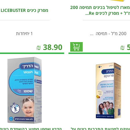
ריזאלטס מארז לטיפול בכינים תמיסה 200
מסרק כינים LICEBUSTER
"ל + מסרק לכינים Re...
200 מ"ל - תמיסה ...
1 יחיחדות
₪
38.90
₪
וטקט למניעת התרבות כינים על
הדרין שמפו מסייע בהשמדת כינים