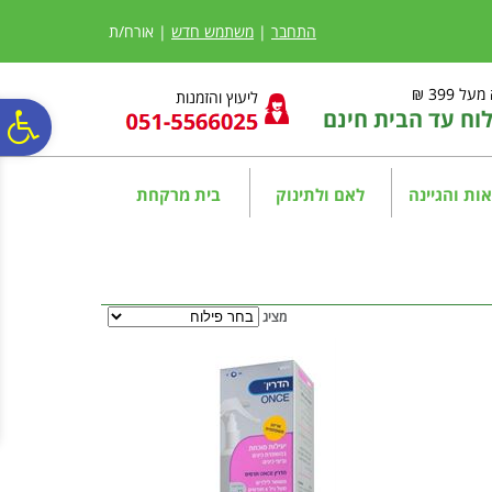
לתפריט
לתוכן
לתפריט
אתר
המרכזי
נגישות
התחבר
|
משתמש חדש
| אורח/ת
ל 399 ₪
ליעוץ והזמנות
ח עד הבית חינם
פ
סר
ות והגיינה
לאם ולתינוק
בית מרקחת
נג
מציג