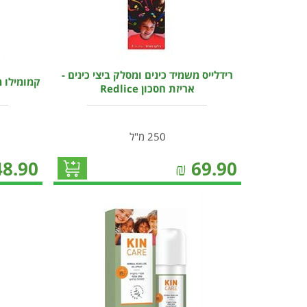
רידלייס משמיד כינים ומסלק ביצי כינים -
קמומילו מכסח 
אריזת חסכון Redlice
250 מ"ל
48.90
₪
69.90