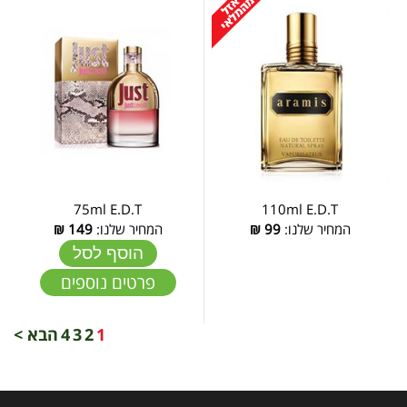
75ml E.D.T
110ml E.D.T
המחיר שלנו:
99
₪
המחיר שלנו:
149
₪
הוסף לסל
פרטים נוספים
1
2
3
4
הבא >