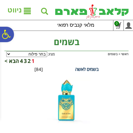
לתפריט
לתוכן
לתפריט
אתר
המרכזי
נגישות
ניווט
0
מלאי קנביס רפואי
פ
בשמים
סר
ראשי
>
בשמים
מציג
1
2
3
4
הבא >
בשמים לאשה
[84]
נג